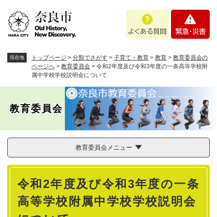
ペ
メニューを飛ばして本文へ
よ
緊
ー
く
急
ジ
あ
・
の
る
災
先
質
害
頭
トップページ
>
分類でさがす
>
子育て・教育
>
教育
>
教育委員会の
現在地
問
で
ページへ
>
教育委員会
>
令和2年度及び令和3年度の一条高等学校附
属中学校学校説明会について
す
。
教育委員会
教育委員会メニュー
本
令和2年度及び令和3年度の一条
文
高等学校附属中学校学校説明会