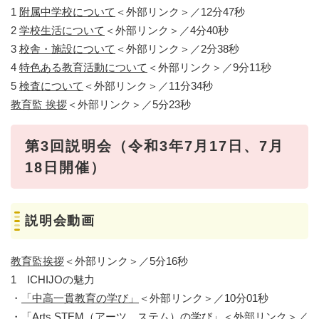
1
附属中学校について
＜外部リンク＞
／12分47秒
2
学校生活について
＜外部リンク＞
／4分40秒
3
校舎・施設について
＜外部リンク＞
／2分38秒
4
特色ある教育活動について
＜外部リンク＞
／9分11秒
5
検査について
＜外部リンク＞
／11分34秒
教育監 挨拶
＜外部リンク＞
／5分23秒
第3回説明会（令和3年7月17日、7月
18日開催）
説明会動画
教育監挨拶
＜外部リンク＞
／5分16秒
1 ICHIJOの魅力
・
「中高一貫教育の学び」
＜外部リンク＞
／10分01秒
・
「Arts STEM（アーツ ステム）の学び」
＜外部リンク＞
／