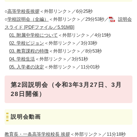
○
高等学校長挨拶
＜外部リンク＞
／6分25秒
○
学校説明会（全編）
＜外部リンク＞
／29分53秒／
説明会
スライド [PDFファイル／5.91MB]
01. 附属中学校について
＜外部リンク＞
／4分19秒
02. 学校ビジョン
＜外部リンク＞
／3分33秒
03. 教育課程の特徴
＜外部リンク＞
／8分53秒
04. 学校生活
＜外部リンク＞
／3分51秒
05. 入学者の決定
＜外部リンク＞
／11分01秒
第2回説明会（令和3年3月27日、3月
28日開催）
説明会動画
教育長・一条高等学校校長 挨拶
＜外部リンク＞
／11分18秒