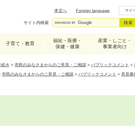
メニューを飛ばして本文へ
本文へ
Foreign language
マイ
サイト内検索
福祉・医療・
産業・しごと・
子育て・教育
保健・健康
事業者向け
手続き
>
市民のみなさまからのご意見・ご相談
>
パブリックコメント
>
>
市民のみなさまからのご意見・ご相談
>
パブリックコメント
>
意見募