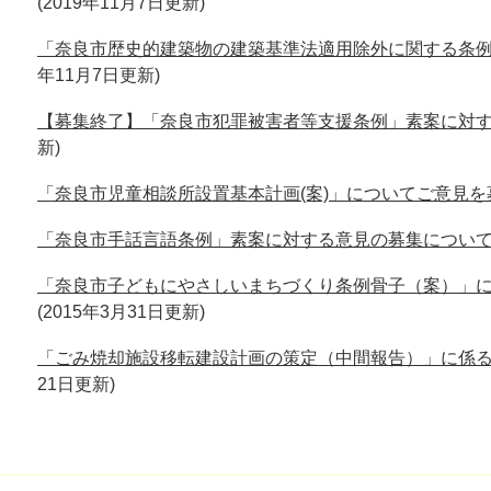
2019年11月7日更新
「奈良市歴史的建築物の建築基準法適用除外に関する条
年11月7日更新
【募集終了】「奈良市犯罪被害者等支援条例」素案に対
新
「奈良市児童相談所設置基本計画(案)」についてご意見を
「奈良市手話言語条例」素案に対する意見の募集につい
「奈良市子どもにやさしいまちづくり条例骨子（案）」
2015年3月31日更新
「ごみ焼却施設移転建設計画の策定（中間報告）」に係
21日更新