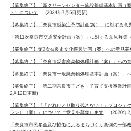
【募集終了】「新クリーンセンター施設整備基本計画（
ト）について
2024年7月5日更新
【募集終了】「奈良市感染症予防計画(案）」に対する意
「第11次奈良市交通安全計画（案）」に対する意見募集
【募集終了】第2次奈良市文化振興計画（案）への意見募
【募集終了】「奈良市災害廃棄物処理計画（案）」への
【募集終了】「奈良市一般廃棄物処理基本計画（案）」
【募集終了】「第二期奈良市子ども・子育て支援事業計
2月12日更新
【募集終了】『「だれひとり取り残さない！」プロジェク
ラン）（案）』についてご意見を募集します
2020年
「奈良市市民参画及び協働によるまちづくり条例の一部