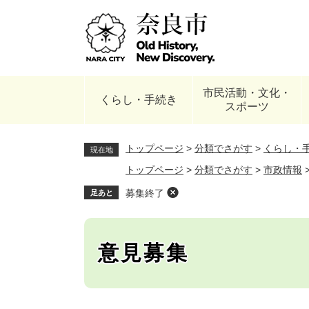
ペ
ー
ジ
の
先
頭
市民活動・文化・
で
くらし・手続き
スポーツ
す
。
トップページ
>
分類でさがす
>
くらし・
現在地
トップページ
>
分類でさがす
>
市政情報
募集終了
足あと
意見募集