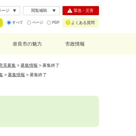
ページ
閲覧補助
緊急・災害
よくある質問
すべて
ページ
PDF
奈良市の魅力
市政情報
意見募集
>
募集情報
>
募集終了
集
>
募集情報
>
募集終了