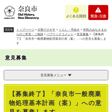
ペ
メニューを飛ばして本文へ
よ
緊
ー
く
急
ジ
あ
・
の
る
災
先
質
害
頭
トップページ
>
分類でさがす
>
くらし・手続き
>
市民のみなさまか
現在地
問
で
らのご意見・ご相談
>
パブリックコメント
>
意見募集
>
【募集終
了】「奈良市一般廃棄物処理基本計画（案）」への意見を募集しま
す
す
。
意見募集
意見募集メニュー
本
【募集終了】「奈良市一般廃棄
文
物処理基本計画（案）」への意
見を募集します