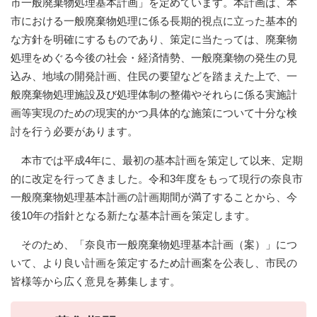
市一般廃棄物処理基本計画」を定めています。本計画は、本
市における一般廃棄物処理に係る長期的視点に立った基本的
な方針を明確にするものであり、策定に当たっては、廃棄物
処理をめぐる今後の社会・経済情勢、一般廃棄物の発生の見
込み、地域の開発計画、住民の要望などを踏まえた上で、一
般廃棄物処理施設及び処理体制の整備やそれらに係る実施計
画等実現のための現実的かつ具体的な施策について十分な検
討を行う必要があります。
本市では平成4年に、最初の基本計画を策定して以来、定期
的に改定を行ってきました。令和3年度をもって現行の奈良市
一般廃棄物処理基本計画の計画期間が満了することから、今
後10年の指針となる新たな基本計画を策定します。
そのため、「奈良市一般廃棄物処理基本計画（案）」につ
いて、より良い計画を策定するため計画案を公表し、市民の
皆様等から広く意見を募集します。