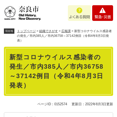
ペ
メニューを飛ばして本文へ
よ
緊
ー
く
急
ジ
あ
・
の
る
災
先
質
害
頭
トップページ
>
組織でさがす
>
広報課
>
新型コロナウイルス感染者
現在地
問
で
の発生／市内385人／市内36758～37142例目（令和4年8月3日発
表）
す
。
本
新型コロナウイルス感染者の
文
発生／市内385人／市内36758
～37142例目（令和4年8月3日
発表）
ページID：0152574
更新日：2022年8月3日更新