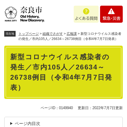
ペ
メニューを飛ばして本文へ
よ
緊
ー
く
急
ジ
あ
・
の
る
災
先
質
害
頭
トップページ
>
組織でさがす
>
広報課
>
新型コロナウイルス感染者
現在地
問
で
の発生／市内105人／26634～26738例目（令和4年7月7日発表）
す
本
。
新型コロナウイルス感染者の
文
発生／市内105人／26634～
26738例目（令和4年7月7日発
表）
ページID：0149940
更新日：2022年7月7日更新
ページ内目次