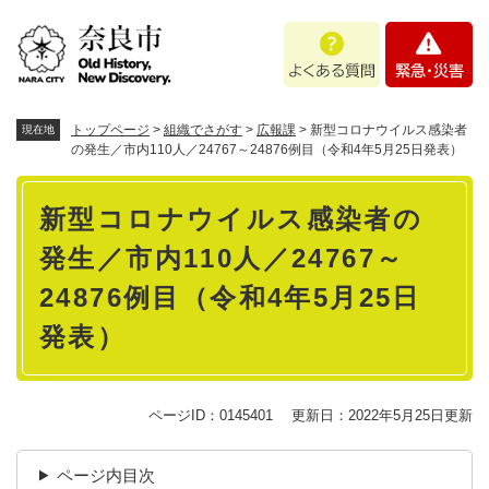
ペ
メニューを飛ばして本文へ
よ
緊
ー
く
急
ジ
あ
・
の
る
災
先
質
害
頭
トップページ
>
組織でさがす
>
広報課
>
新型コロナウイルス感染者
現在地
問
で
の発生／市内110人／24767～24876例目（令和4年5月25日発表）
す
本
。
新型コロナウイルス感染者の
文
発生／市内110人／24767～
24876例目（令和4年5月25日
発表）
ページID：0145401
更新日：2022年5月25日更新
ページ内目次