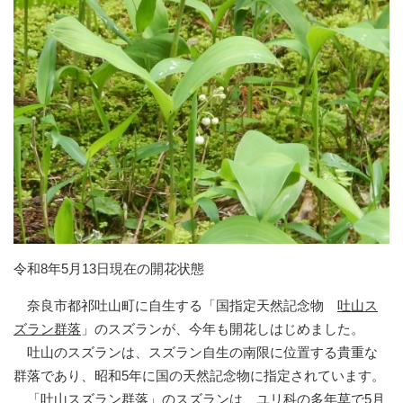
令和8年5月13日現在の開花状態
奈良市都祁吐山町に自生する「国指定天然記念物
吐山ス
ズラン群落
」のスズランが、今年も開花しはじめました。
吐山のスズランは、スズラン自生の南限に位置する貴重な
群落であり、昭和5年に国の天然記念物に指定されています。
「吐山スズラン群落」のスズランは、ユリ科の多年草で5月