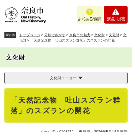
ペ
メニューを飛ばして本文へ
よ
緊
ー
く
急
ジ
あ
・
の
る
災
先
質
害
頭
トップページ
>
分類でさがす
>
奈良市の魅力
>
文化財
>
文化財
>
文
現在地
問
で
化財
>
「天然記念物 吐山スズラン群落」のスズランの開花
す
。
文化財
文化財メニュー
本
「天然記念物 吐山スズラン群
文
落」のスズランの開花
ページID：0205712
更新日：2026年5月14日更新