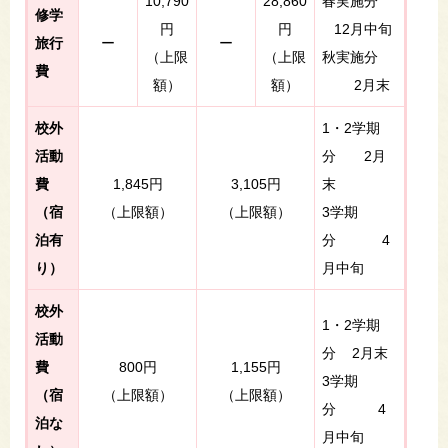
10,790
28,860
春実施分
修学
円
円
12月中旬
旅行
ー
ー
（上限
（上限
秋実施分
費
額）
額）
2月末
校外
1・2学期
活動
分 2月
費
1,845円
3,105円
末
（宿
（上限額）
（上限額）
3学期
泊有
分 4
り）
月中旬
校外
1・2学期
活動
分 2月末
費
800円
1,155円
3学期
（宿
（上限額）
（上限額）
分 4
泊な
月中旬