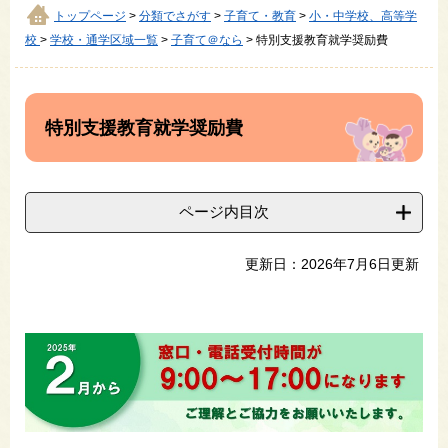
トップページ
>
分類でさがす
>
子育て・教育
>
小・中学校、高等学
校
>
学校・通学区域一覧
>
子育て＠なら
>
特別支援教育就学奨励費
本
文
特別支援教育就学奨励費
ページ内目次
更新日：2026年7月6日更新