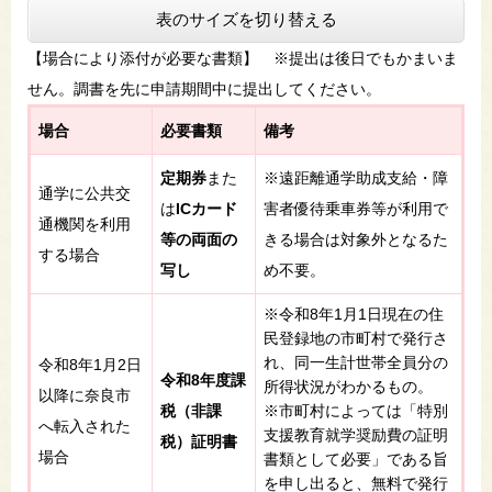
表のサイズを切り替える
【場合により添付が必要な書類】 ※提出は後日でもかまいま
せん。調書を先に申請期間中に提出してください。
場合
必要書類
備考
定期券
また
※遠距離通学助成支給・障
通学に公共交
は
ICカード
害者優待乗車券等が利用で
通機関を利用
等の両面の
きる場合は対象外となるた
する場合
写し
め不要。
※令和8年1月1日現在の住
民登録地の市町村で発行さ
れ、同一生計世帯全員分の
令和8年1月2日
令和8年度課
所得状況がわかるもの。
以降に奈良市
税（非課
※市町村によっては「特別
へ転入された
支援教育就学奨励費の証明
税）証明書
場合
書類として必要」である旨
を申し出ると、無料で発行