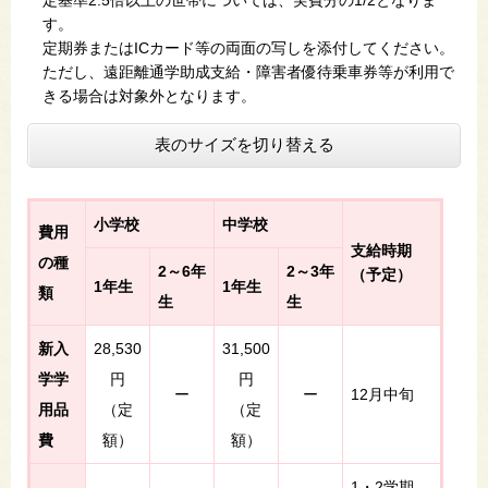
定基準2.5倍以上の世帯については、実費分の1/2となりま
す。
定期券またはICカード等の両面の写しを添付してください。
ただし、遠距離通学助成支給・障害者優待乗車券等が利用で
きる場合は対象外となります。
表のサイズを切り替える
小学校
中学校
費用
支給時期
の種
2～6年
2～3年
（予定）
1年生
1年生
類
生
生
新入
28,530
31,500
学学
円
円
ー
ー
12月中旬
用品
（定
（定
費
額）
額）
1・2学期