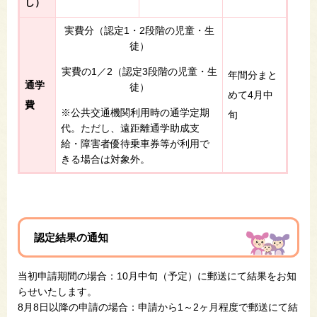
し）
実費分（認定1・2段階の児童・生
徒）
実費の1／2（認定3段階の児童・生
年間分まと
通学
徒）
めて4月中
費
※公共交通機関利用時の通学定期
旬
代。ただし、遠距離通学助成支
給・障害者優待乗車券等が利用で
きる場合は対象外。
認定結果の通知
当初申請期間の場合：10月中旬（予定）に郵送にて結果をお知
らせいたします。
8月8日以降の申請の場合：申請から1～2ヶ月程度で郵送にて結