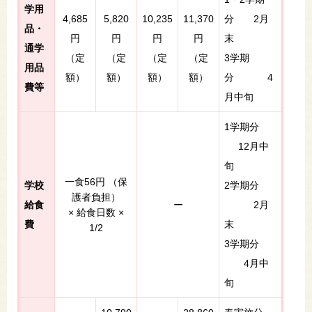
学用
4,685
5,820
10,235
11,370
分 2月
品・
円
円
円
円
末
通学
（定
（定
（定
（定
3学期
用品
額）
額）
額）
額）
分 4
費等
月中旬
1学期分
12月中
旬
一食56円 （保
学校
2学期分
護者負担）
給食
ー
2月
× 給食日数 ×
費
末
1/2
3学期分
4月中
旬