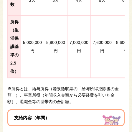
2人
3人
4人
5人
6人
数
所得
（生
活保
5,000,000
5,900,000
7,000,000
7,600,000
8,600,0
護基
円
円
円
円
円
準の
2.5
倍）
※所得とは、給与所得（源泉徴収票の「給与所得控除後の金
額」）、事業所得（年間収入金額から必要経費を引いた金
額）、退職金等の世帯内の合計額。
支給内容（年間）