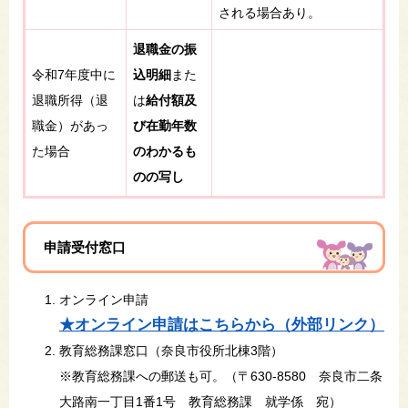
される場合あり。
退職金の振
令和7年度中に
込明細
また
退職所得（退
は
給付額及
職金）があっ
び在勤年数
た場合
のわかるも
のの写し
申請受付窓口
オンライン申請
★オンライン申請はこちらから（外部リンク）
教育総務課窓口（奈良市役所北棟3階）
※教育総務課への郵送も可。（〒630-8580 奈良市二条
大路南一丁目1番1号 教育総務課 就学係 宛）