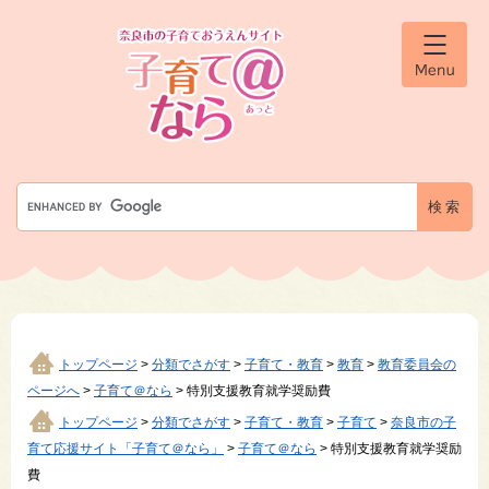
ペ
メ
ー
ニ
ジ
ュ
メ
の
ー
ニ
先
を
ュ
ー
頭
飛
で
ば
す
し
G
。
て
o
本
o
文
g
へ
l
e
カ
ス
タ
トップページ
>
分類でさがす
>
子育て・教育
>
教育
>
教育委員会の
ム
ページへ
>
子育て＠なら
>
特別支援教育就学奨励費
検
索
トップページ
>
分類でさがす
>
子育て・教育
>
子育て
>
奈良市の子
育て応援サイト「子育て＠なら」
>
子育て＠なら
>
特別支援教育就学奨励
費