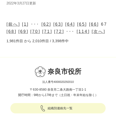
2022年3月27日更新
[
前へ
] [
1
] ･･･ [
62
] [
63
] [
64
] [
65
] [
66
] 67
[
68
] [
69
] [
70
] [
71
] [
72
] ･･･ [
114
] [
次へ
]
1,981件目 から 2,010件目 / 3,398件中
奈良市役所
法人番号4000020292010
〒630-8580 奈良市二条大路南一丁目1-1
開庁時間：9時から17時まで（土日祝・年末年始を除く）
組織別連絡先一覧