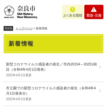
ペ
メニューを飛ばして本文へ
よ
緊
ー
く
急
ジ
あ
・
の
る
災
先
質
害
頭
トップページ
>
新着情報
現在地
問
で
本
す
新着情報
。
文
新型コロナウイルス感染者の発生／市内20154～20251例
目（令和4年4月1日発表）
2022年4月1日更新
市立園での新型コロナウイルス感染者の発生（令和4年4
月1日発表分）
2022年4月1日更新