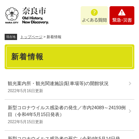
ペ
メニューを飛ばして本文へ
よ
緊
ー
く
急
ジ
あ
・
の
る
災
先
質
害
頭
トップページ
>
新着情報
現在地
問
で
本
す
新着情報
。
文
観光案内所・観光関連施設(駐車場等)の開館状況
2022年5月16日更新
新型コロナウイルス感染者の発生／市内24089～24193例
目（令和4年5月15日発表）
2022年5月15日更新
新型コロナウイルス感染者の死亡（令和4年5月14日発