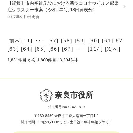
【続報】市内福祉施設における新型コロナウイルス感染
症クラスター事案（令和4年4月18日発表分）
2022年5月9日更新
[
前へ
] [
1
] ･･･ [
57
] [
58
] [
59
] [
60
] [
61
] 62
[
63
] [
64
] [
65
] [
66
] [
67
] ･･･ [
114
] [
次へ
]
1,831件目 から 1,860件目 / 3,394件中
奈良市役所
法人番号4000020292010
〒630-8580 奈良市二条大路南一丁目1-1
開庁時間：9時から17時まで（土日祝・年末年始を除く）