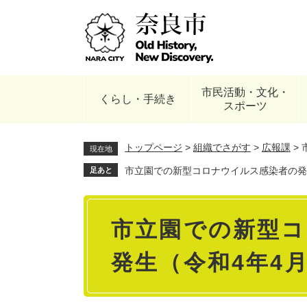
ペ
ー
ジ
の
先
頭
市民活動・文化・
で
くらし・手続き
スポーツ
す
。
トップページ
>
組織でさがす
>
広報課
>
現在地
市立園での新型コロナウイルス感染者の発生
足あと
本
市立園での新型
文
発生（令和4年4月