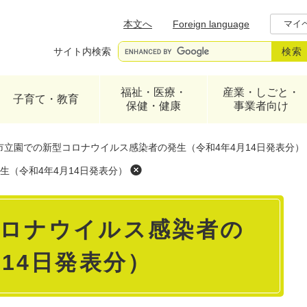
メニューを飛ばして本文へ
本文へ
Foreign language
マイ
サイト内検索
福祉・医療・
産業・しごと・
子育て・教育
保健・健康
事業者向け
市立園での新型コロナウイルス感染者の発生（令和4年4月14日発表分）
（令和4年4月14日発表分）
コロナウイルス感染者の
14日発表分）