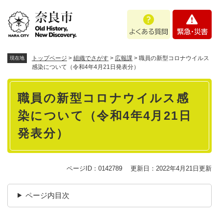
ペ
メニューを飛ばして本文へ
よ
緊
ー
く
急
ジ
あ
・
の
る
災
先
質
害
頭
トップページ
>
組織でさがす
>
広報課
>
職員の新型コロナウイルス
現在地
問
で
感染について（令和4年4月21日発表分）
す
本
。
職員の新型コロナウイルス感
文
染について（令和4年4月21日
発表分）
ページID：0142789
更新日：2022年4月21日更新
ページ内目次