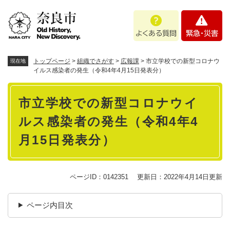
ペ
メニューを飛ばして本文へ
よ
緊
ー
く
急
ジ
あ
・
の
る
災
先
質
害
頭
トップページ
>
組織でさがす
>
広報課
>
市立学校での新型コロナウ
現在地
問
で
イルス感染者の発生（令和4年4月15日発表分）
す
本
。
市立学校での新型コロナウイ
文
ルス感染者の発生（令和4年4
月15日発表分）
ページID：0142351
更新日：2022年4月14日更新
ページ内目次