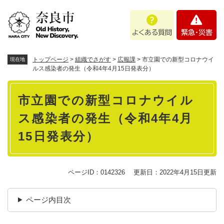
ペ
メニューを飛ばして本文へ
よ
緊
ー
く
急
ジ
あ
・
の
る
災
先
質
害
頭
トップページ
>
組織でさがす
>
広報課
>
市立園での新型コロナウイ
現在地
問
で
ルス感染者の発生（令和4年4月15日発表分）
す
本
。
市立園での新型コロナウイル
文
ス感染者の発生（令和4年4月
15日発表分）
ページID：0142326
更新日：2022年4月15日更新
ページ内目次