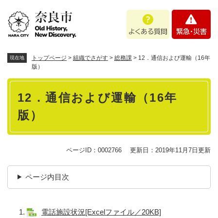
ペ
メニューを飛ばして本文へ
よ
緊
ー
く
急
ジ
あ
・
の
る
災
先
質
害
頭
トップページ
>
組織でさがす
>
総務課
>
12．通信および運輸（16年
現在地
問
で
版）
す
本
。
12．通信および運輸（16年
文
版）
ページID：0002766
更新日：2019年11月7日更新
ページ内目次
電話施設状況[Excelファイル／20KB]