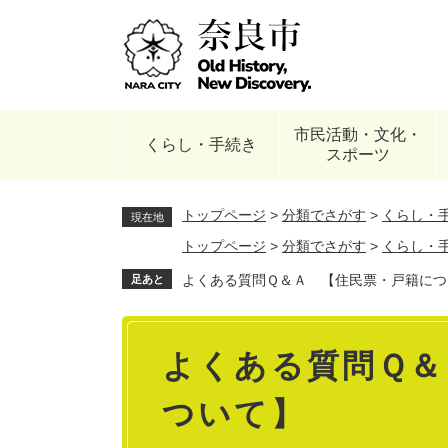
ペ
ー
ジ
の
先
頭
市民活動・文化・
で
くらし・手続き
スポーツ
す
。
トップページ
>
分類でさがす
>
くらし・
現在地
トップページ
>
分類でさがす
>
くらし・
よくある質問Ｑ＆Ａ 【住民票・戸籍につ
足あと
本
よくある質問Ｑ＆
文
ついて】