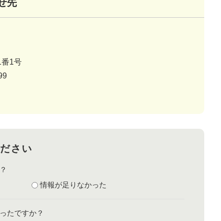
せ先
番1号
99
ださい
？
情報が足りなかった
ったですか？