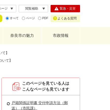
ページ
閲覧補助
緊急・災害
よくある質問
すべて
ページ
PDF
奈良市の魅力
市政情報
いて】
ついて】
このページを見ている人は
こんなページも見ています
戸籍関係証明書 交付申請方法（郵
送）（市民課）