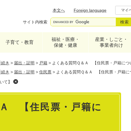
メニューを飛ばして本文へ
本文へ
Foreign language
マイ
サイト内検索
福祉・医療・
産業・しごと・
子育て・教育
保健・健康
事業者向け
手続き
>
届出・証明
>
戸籍
>
よくある質問Ｑ＆Ａ 【住民票・戸籍につ
手続き
>
届出・証明
>
住民票
>
よくある質問Ｑ＆Ａ 【住民票・戸籍に
いて】
Ａ 【住民票・戸籍に