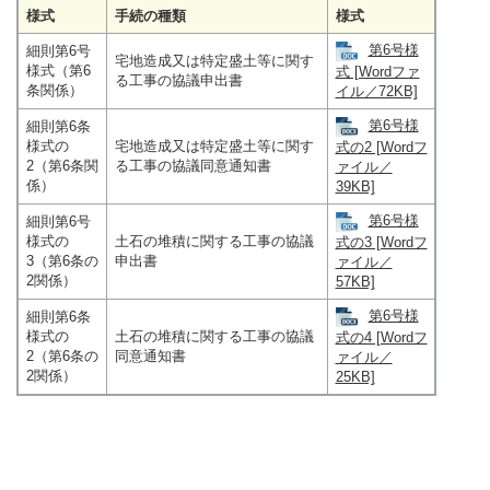
様式
手続の種類
様式
第6号様
細則第6号
宅地造成又は特定盛土等に関す
様式（第6
式 [Wordファ
る工事の協議申出書
条関係）
イル／72KB]
第6号様
細則第6条
様式の
宅地造成又は特定盛土等に関す
式の2 [Wordフ
2（第6条関
る工事の協議同意通知書
ァイル／
係）
39KB]
第6号様
細則第6号
様式の
土石の堆積に関する工事の協議
式の3 [Wordフ
3（第6条の
申出書
ァイル／
2関係）
57KB]
第6号様
細則第6条
様式の
土石の堆積に関する工事の協議
式の4 [Wordフ
2（第6条の
同意通知書
ァイル／
2関係）
25KB]