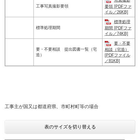
写真撮影
工事写真撮影要領
要領 [PDFファ
イル／26KB]
標準処理
標準処理期間
期間 [PDFファ
イル／74KB]
要・不要
要・不要相談 提出図書一覧（宅
相談（宅造）
造）
[PDFファイル
／81KB]
工事主が国又は都道府県、市町村町等の場合
表のサイズを切り替える