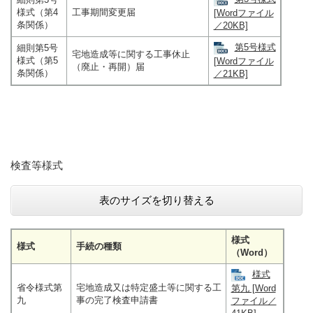
様式（第4
工事期間変更届
[Wordファイル
条関係）
／20KB]
第5号様式
細則第5号
宅地造成等に関する工事休止
様式（第5
[Wordファイル
（廃止・再開）届
条関係）
／21KB]
検査等様式
表のサイズを切り替える
様式
様式
手続の種類
（Word）
様式
省令様式第
宅地造成又は特定盛土等に関する工
第九 [Word
九
事の完了検査申請書
ファイル／