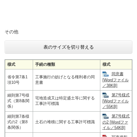
その他
表のサイズを切り替える
様式
手続の種類
様式
同意書
省令第7条1
工事施行の妨げとなる権利者の同
[Wordファイル
項10号
意書
／38KB]
第7号様式
細則第7号様
宅地造成又は特定盛土等に関する
式（第8条関
[Wordファイル
工事許可標識
係）
／55KB]
第7号様式
細則第7条様
式の2（第8
土石の堆積に関する工事許可標識
の2 [Wordファ
条関係）
イル／54KB]