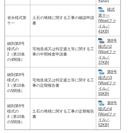
41KB]
様式
第十一
省令様式第
土石の堆積に関する工事の確認申請
[Wordファ
十一
書
イル／
41KB]
第8号
細則第8号
様式の2
様式の
宅地造成又は特定盛土等に関する工
[Wordファ
2（第10条
事の中間検査申請書
イル／
の4関係）
37KB]
第8号
細則第8号
様式の3
様式の
宅地造成又は特定盛土等に関する工
[Wordファ
3（第10条
事の定期報告書
イル／
の5関係）
55KB]
第8号
細則第8号
様式の4
様式の
土石の堆積に関する工事の定期報告
[Wordファ
4（第10条
書
イル／
の5関係）
52KB]