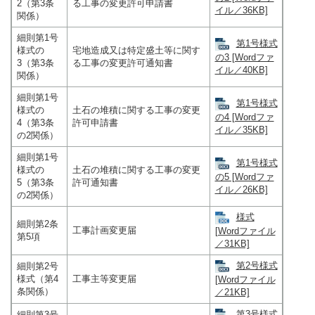
2（第3条
る工事の変更許可申請書
イル／36KB]
関係）
細則第1号
第1号様式
様式の
宅地造成又は特定盛土等に関す
の3 [Wordファ
3（第3条
る工事の変更許可通知書
イル／40KB]
関係）
細則第1号
第1号様式
様式の
土石の堆積に関する工事の変更
の4 [Wordファ
4（第3条
許可申請書
イル／35KB]
の2関係）
細則第1号
第1号様式
様式の
土石の堆積に関する工事の変更
の5 [Wordファ
5（第3条
許可通知書
イル／26KB]
の2関係）
様式
細則第2条
工事計画変更届
[Wordファイル
第5項
／31KB]
第2号様式
細則第2号
様式（第4
工事主等変更届
[Wordファイル
条関係）
／21KB]
第3号様式
細則第3号