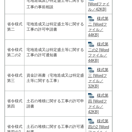
宅地造成及び特定盛土等に関する
[Wordファイ
工事の事前相談
ル／42KB]
様式第
省令様式
宅地造成又は特定盛土等に関する
二 [Wordフ
第二
工事の許可申請書
ァイル／
44KB]
様式第
省令様式
宅地造成又は特定盛土等に関する
二の2 [Word
第二の2
工事の許可通知書
ファイル／
44KB]
様式第
省令様式
資金計画書（宅地造成又は特定盛
三 [Wordフ
第三
土等に関する工事）
ァイル／
32KB]
様式第
省令様式
土石の堆積に関する工事の許可申
四 [Wordフ
第四
請書
ァイル／
42KB]
様式第
省令様式
土石の堆積に関する工事の許可通
四の2 [Word
第四の2
知書