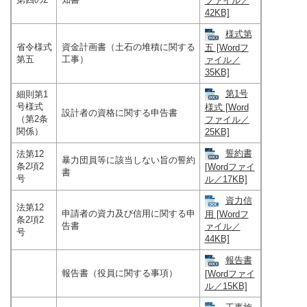
ファイル／
42KB]
様式第
省令様式
資金計画書（土石の堆積に関する
五 [Wordフ
第五
工事）
ァイル／
35KB]
第1号
細則第1
号様式
様式 [Word
設計者の資格に関する申告書
（第2条
ファイル／
関係）
25KB]
誓約書
法第12
暴力団員等に該当しない旨の誓約
条2項2
[Wordファイ
書
号
ル／17KB]
資力信
法第12
申請者の資力及び信用に関する申
用 [Wordフ
条2項2
告書
ァイル／
号
44KB]
報告書
報告書（役員に関する事項）
[Wordファイ
ル／15KB]