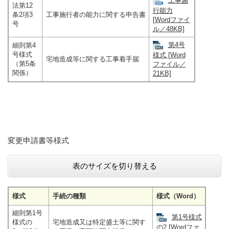
工事施
法第12
行能力
条2項3
工事施行者の能力に関する申告書
[Wordファイ
号
ル／48KB]
第4号
細則第4
号様式
様式 [Word
宅地造成等に関する工事着手届
（第5条
ファイル／
関係）
21KB]
変更申請書等様式
表のサイズを切り替える
様式
手続の種類
様式（Word）
細則第1号
第1号様式
様式の
宅地造成又は特定盛土等に関す
の2 [Wordファ