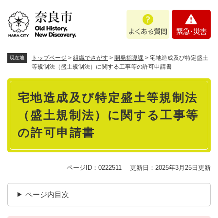
ペ
メニューを飛ばして本文へ
よ
緊
ー
く
急
ジ
あ
・
の
る
災
先
質
害
頭
トップページ
>
組織でさがす
>
開発指導課
>
宅地造成及び特定盛土
現在地
問
で
等規制法（盛土規制法）に関する工事等の許可申請書
す
本
。
宅地造成及び特定盛土等規制法
文
（盛土規制法）に関する工事等
の許可申請書
ページID：0222511
更新日：2025年3月25日更新
ページ内目次