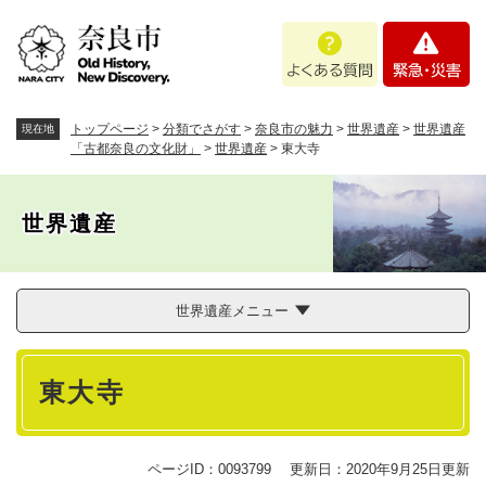
ペ
メニューを飛ばして本文へ
よ
緊
ー
く
急
ジ
あ
・
の
る
災
先
質
害
頭
トップページ
>
分類でさがす
>
奈良市の魅力
>
世界遺産
>
世界遺産
現在地
問
で
「古都奈良の文化財」
>
世界遺産
>
東大寺
す
。
世界遺産
世界遺産メニュー
本
東大寺
文
ページID：0093799
更新日：2020年9月25日更新