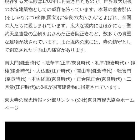
現存する大仏殿は1709年に再建されたもので、世界最大規模
の木造建築物としての威容を誇っています。本尊の盧舎那仏
(るしゃなぶつ)坐像(国宝)は“奈良の大仏さん”とよばれ、全国
の人たちに親しまれています。広大な境内にはほかにも、聖
武天皇遺愛の宝物をおさめた正倉院正倉など、数多くの貴重
な建物が残されています。また境内の東には、寺の鎮守とし
て創立された手向山八幡宮があります。
南大門(鎌倉時代)・法華堂(正堂/奈良時代・礼堂/鎌倉時代)・鐘
楼(鎌倉時代)・大仏殿(江戸時代)・開山堂(鎌倉時代)・転害門
(奈良時代)・本坊経庫(奈良時代)・正倉院正倉(奈良時代)・二
月堂(江戸時代)の9棟が国宝建造物に指定されています。
東大寺の観光情報
＜外部リンク＞
(公社)奈良市観光協会ホーム
ページ