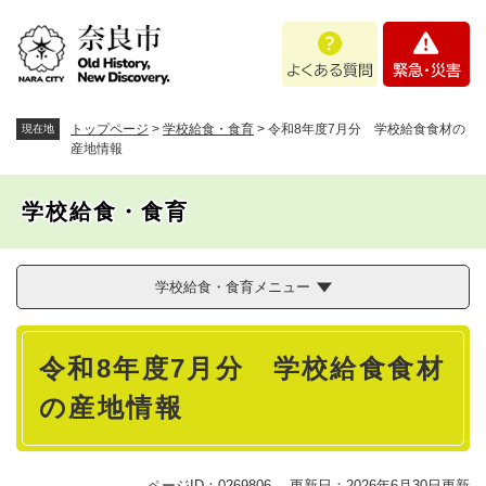
ペ
メニューを飛ばして本文へ
よ
緊
ー
く
急
ジ
あ
・
の
る
災
先
質
害
頭
トップページ
>
学校給食・食育
>
令和8年度7月分 学校給食食材の
現在地
問
で
産地情報
す
。
学校給食・食育
学校給食・食育メニュー
本
令和8年度7月分 学校給食食材
文
の産地情報
ページID：0269806
更新日：2026年6月30日更新