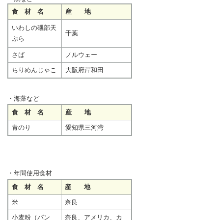
食 材 名
産 地
いわしの磯部天
千葉
ぷら
さば
ノルウェー
ちりめんじゃこ
大阪府岸和田
・海藻など
食 材 名
産 地
青のり
愛知県三河湾
・年間使用食材
食 材 名
産 地
米
奈良
小麦粉（パン
奈良、アメリカ、カ