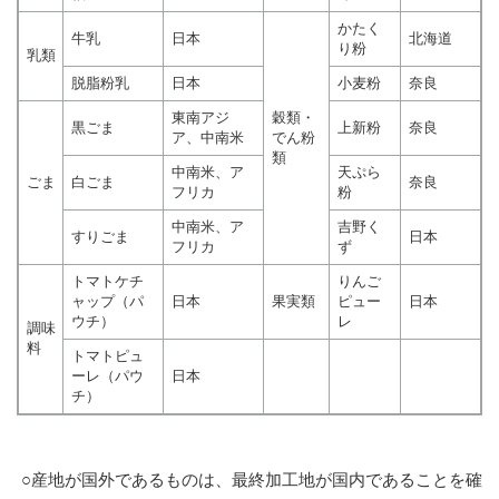
かたく
牛乳
日本
北海道
り粉
乳類
脱脂粉乳
日本
小麦粉
奈良
東南アジ
穀類・
黒ごま
上新粉
奈良
ア、中南米
でん粉
類
中南米、ア
天ぷら
ごま
白ごま
奈良
フリカ
粉
中南米、ア
吉野く
すりごま
日本
フリカ
ず
トマトケチ
りんご
ャップ（パ
日本
果実類
ピュー
日本
ウチ）
レ
調味
料
トマトピュ
ーレ（パウ
日本
チ）
○産地が国外であるものは、最終加工地が国内であることを確