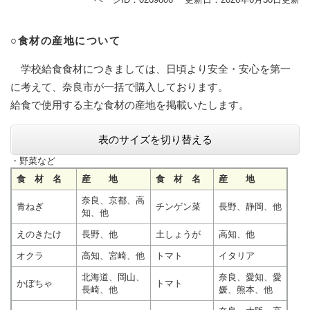
○食材の産地について
学校給食食材につきましては、日頃より安全・安心を第一
に考えて、奈良市が一括で購入しております。
給食で使用する主な食材の産地を掲載いたします。​
表のサイズを切り替える
・野菜など
食 材 名
産 地
食 材 名
産 地
奈良、京都、高
青ねぎ
チンゲン菜
長野、静岡、他
知、他
えのきたけ
長野、他
土しょうが
高知、他
オクラ
高知、宮崎、他
トマト
イタリア
北海道、岡山、
奈良、愛知、愛
かぼちゃ
トマト
長崎、他
媛、熊本、他