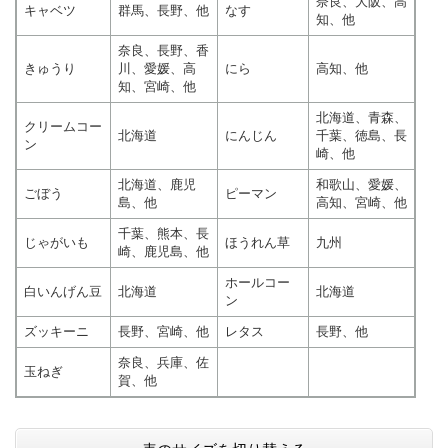
奈良、大阪、高
キャベツ
群馬、長野、他
なす
知、他
奈良、長野、香
きゅうり
川、愛媛、高
にら
高知、他
知、宮崎、他
北海道、青森、
クリームコー
北海道
にんじん
千葉、徳島、長
ン
崎、他
北海道、鹿児
和歌山、愛媛、
ごぼう
ピーマン
島、他
高知、宮崎、他
千葉、熊本、長
じゃがいも
ほうれん草
九州
崎、鹿児島、他
ホールコー
白いんげん豆
北海道
北海道
ン
ズッキーニ
長野、宮崎、他
レタス
長野、他
奈良、兵庫、佐
玉ねぎ
賀、他