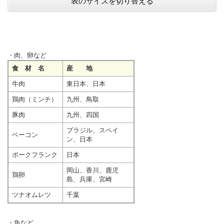
表のサイズを切り替える
・肉、卵など
食 材 名
産 地
牛肉
東日本、日本
鶏肉（ミンチ）
九州、鳥取
豚肉
九州、四国
ブラジル、スペイ
ベーコン
ン、日本
ポークフランク
日本
岡山、香川、鹿児
鶏卵
島、兵庫、宮崎
ツナオムレツ
千葉
・魚など