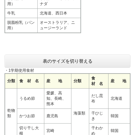
用）
ナダ
牛乳
北海道、西日本
脱脂粉乳（パン
オーストラリア、ニ
用）
ュージーランド
表のサイズを切り替える
・1学期使用食材
食
分類
食 材 名
産 地
分類
産 地
材 名
愛媛、高
だし昆
うるめ節
知、長崎、
北海道
布
熊本
乾物
海藻類
干ひじ
類
かつお節
鹿児島
韓国
き
切り干し大
干わか
宮崎
韓国
根
め