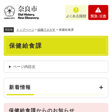
ペ
メニューを飛ばして本文へ
よ
緊
ー
く
急
ジ
あ
・
の
る
災
先
質
害
頭
トップページ
>
組織でさがす
>
保健給食課
現在地
問
で
本
す
保健給食課
。
文
ページ内目次
新着情報
保健給食課からのお知らせ