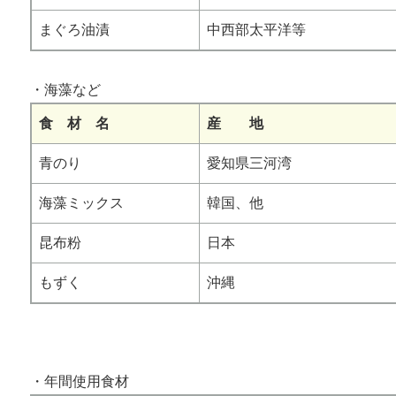
まぐろ油漬
中西部太平洋等
・海藻など
食 材 名
産 地
青のり
愛知県三河湾
海藻ミックス
韓国、他
昆布粉
日本
もずく
沖縄
・年間使用食材