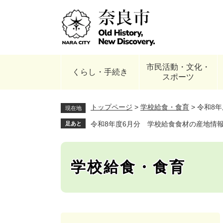
ペ
ー
ジ
の
先
頭
市民活動・文化・
で
くらし・手続き
スポーツ
す
。
トップページ
>
学校給食・食育
>
令和8
現在地
令和8年度6月分 学校給食食材の産地情
足あと
学校給食・食育