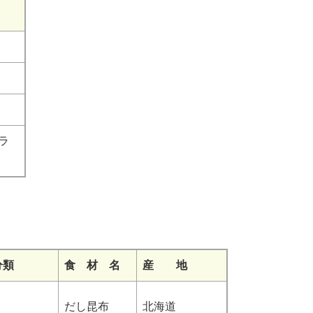
ラ
分類
食 材 名
産 地
だし昆布
北海道