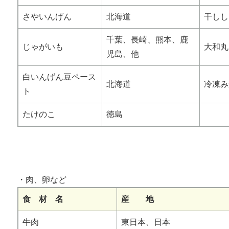
さやいんげん
北海道
干しし
千葉、長崎、熊本、鹿
じゃがいも
大和丸
児島、他
白いんげん豆ペース
北海道
冷凍み
ト
たけのこ
徳島
・肉、卵など
食 材 名
産 地
牛肉
東日本、日本