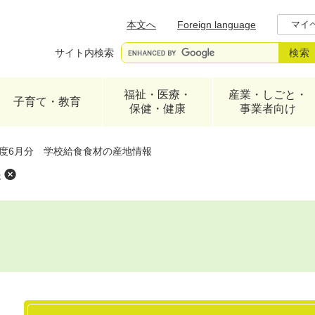
メニューを飛ばして本文へ
本文へ
Foreign language
マイ
サイト内検索
福祉・医療・
産業・しごと・
子育て・教育
保健・健康
事業者向け
年度6月分 学校給食食材の産地情報
報
本