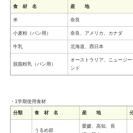
食 材 名
産 地
米
奈良
小麦粉（パン用）
奈良、アメリカ、カナダ
牛乳
北海道、西日本
オーストラリア、ニュージー
脱脂粉乳（パン用）
ンド
・1学期使用食材
分類
食 材 名
産 地
愛媛、高知、長
うるめ節