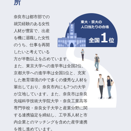
所
奈良市は都市部での
就労経験のある女性
人材が豊富で、出産
を機に退職した女性
のうち、
仕事を再開
したいと考えている
方が半数以上を占めています。
また、東京大学への進学率は全国2位、
京都大学への進学率は全国1位と、
充実
した教育環境の中で多くの優秀な人材を
輩出しており、
奈良市内にも7つの大学
が立地しています。
また、奈良市は奈良
先端科学技術大学院大学・奈良工業高等
専門学校
・奈良女子大学と産業分野に関
する連携協定を締結し、工学系人材と
市
内企業とのマッチングを含めた産学連携
を推し進めています。