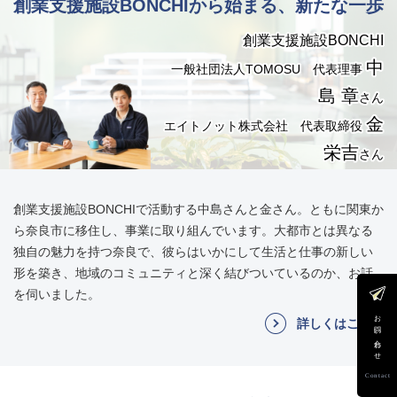
創業支援施設BONCHIから始まる、新たな一歩
創業支援施設BONCHI
中
一般社団法人TOMOSU 代表理事
島 章
さん
金
エイトノット株式会社 代表取締役
栄吉
さん
創業支援施設BONCHIで活動する中島さんと金さん。ともに関東か
ら奈良市に移住し、事業に取り組んでいます。大都市とは異なる
独自の魅力を持つ奈良で、彼らはいかにして生活と仕事の新しい
形を築き、地域のコミュニティと深く結びついているのか、お話
を伺いました。
お問い合わせ
詳しくはこちら
Contact