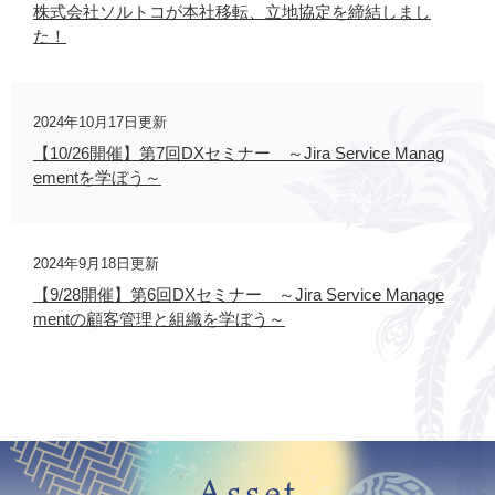
株式会社ソルトコが本社移転、立地協定を締結しまし
た！
2024年10月17日更新
【10/26開催】第7回DXセミナー ～Jira Service Manag
ementを学ぼう～
2024年9月18日更新
【9/28開催】第6回DXセミナー ～Jira Service Manage
mentの顧客管理と組織を学ぼう～