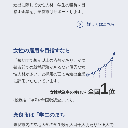
進出に際して女性人材・学生の獲得を目
指す企業を、
奈良市はサポートします。
詳しくはこちら
女性の雇用を目指すなら
「短期間で想定以上の応募があり、かつ
都市部での就労経験が
あるなど優秀な女
性人材が多い」と採用の面でも進出企業
に評価
いただいています。
1
全国
位
女性就業率の伸びが
(総務省「令和2年国勢調査」より)
奈良市は「学生のまち」
奈良市内の立地大学の学生数が
人口千人あたり44.6人で