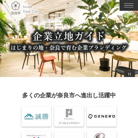
ペ
メ
メ
ー
ニ
ニ
ジ
ュ
ュ
の
ー
ー
先
を
頭
飛
で
ば
す
し
。
て
本
文
へ
本
文
多くの企業が奈良市へ進出し活躍中