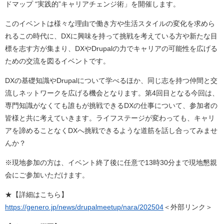
ドマップ “実践的”キャリアチェンジ術」を開催します。
このイベントは様々な理由で働き方や生活スタイルの変化を求めら
れるこの時代に、DXに興味を持って挑戦を考えている方や新たな目
標を志す方が集まり、DXやDrupalの力でキャリアの可能性を広げる
ための交流を図るイベントです。
DXの基礎知識やDrupalについて学べるほか、同じ志を持つ仲間と交
流しネットワークを広げる機会となります。第4回目となる今回は、
専門知識がなくても誰もが挑戦できるDXの仕事について、参加者の
皆様と共に考えていきます。ライフステージが変わっても、キャリ
アを諦めることなくDXへ挑戦できるような道筋を話し合ってみませ
んか？
※現地参加の方は、イベント終了後に任意で13時30分まで現地懇親
会にご参加いただけます。
★【詳細はこちら】
https://genero.jp/news/drupalmeetup/nara/202504
＜外部リンク＞