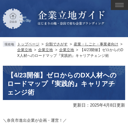
ペ
メ
メ
ー
ニ
ニ
ジ
ュ
ュ
の
ー
ー
先
を
頭
飛
で
ば
トップページ
>
分類でさがす
>
産業・しごと・事業者向け
>
す
し
現在地
企業立地
>
企業立地
>
企業立地
>
【4/23開催】ゼロからのD
。
て
X人材へのロードマップ『実践的』キャリアチェンジ術
本
文
本
へ
【4/23開催】ゼロからのDX人材への
文
ロードマップ『実践的』キャリアチ
ェンジ術
更新日：2025年4月8日更新
＼奈良市進出企業が企画・運営！／