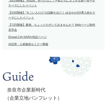
【6/19開催】“AI活用、待ったなし！〜私たちにもできる第一歩〜を
テーマにしたイベント
【5/30開催】“すごい人だけ”の誤解をほどく ゆるやかDX導入術をテ
ーマにしたイベント
【7/25開催】裏側、ちょっとのぞいてみませんか？ Webページ制作
見学会
Drupal City NARA 特設ページ
AI活用・人材確保セミナー開催
奈良市企業新時代
（企業立地パンフレット）