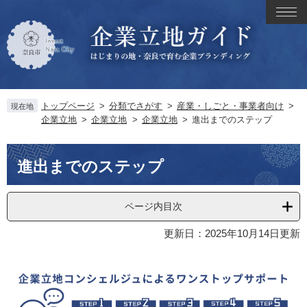
ペ
メ
メ
ー
ニ
ニ
ジ
ュ
ュ
の
ー
ー
先
を
頭
飛
で
ば
トップページ
>
分類でさがす
>
産業・しごと・事業者向け
>
す
し
現在地
企業立地
>
企業立地
>
企業立地
>
進出までのステップ
。
て
本
文
本
進出までのステップ
へ
文
ページ内目次
更新日：2025年10月14日更新