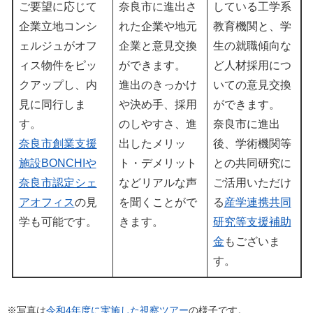
ご要望に応じて
奈良市に進出さ
している工学系
企業立地コンシ
れた企業や地元
教育機関と、学
ェルジュがオフ
企業と意見交換
生の就職傾向な
ィス物件をピッ
ができます。
ど人材採用につ
クアップし、内
進出のきっかけ
いての意見交換
見に同行しま
や決め手、採用
ができます。
す。
のしやすさ、進
奈良市に進出
奈良市創業支援
出したメリッ
後、学術機関等
施設BONCHIや
ト・デメリット
との共同研究に
奈良市認定シェ
などリアルな声
ご活用いただけ
アオフィス
の見
を聞くことがで
る
産学連携共同
学も可能です。
きます。
研究等支援補助
金
もございま
す。
※写真は
令和4年度に実施した視察ツアー
の様子です。