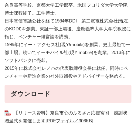
奈良高等学校、京都大学工学部卒。米国フロリダ大学大学院
博士課程終了。工学博士。
日本電信電話公社を経て1984年DDI 第二電電株式会社(現在
のKDDI)を創業。東証一部上場後、慶應義塾大学大学院教授に
転じ、ベンチャー経営論を講義。
1999年にイー・アクセス社(現Y!mobile)を創業。史上最短で一
部上場。続いてイーモバイル社(現Y!mobile)を創業。2013年に
ソフトバンクに売却。
2015年に株式会社レノバの代表取締役会長に就任。同時にベ
ンチャーや新進企業の社外取締役やアドバイザーを務める。
ダウンロード
【リリース資料】奈良市心のふるさと応援寄附 感謝状
贈呈式を開催します[PDFファイル／306KB]