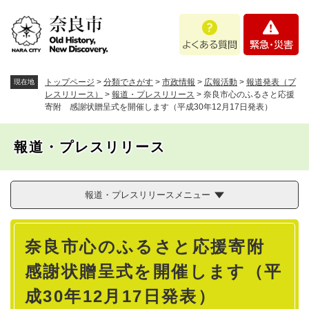
ペ
メニューを飛ばして本文へ
よ
緊
ー
く
急
ジ
あ
・
の
る
災
先
質
害
頭
トップページ
>
分類でさがす
>
市政情報
>
広報活動
>
報道発表（プ
現在地
問
で
レスリリース）
>
報道・プレスリリース
>
奈良市心のふるさと応援
寄附 感謝状贈呈式を開催します（平成30年12月17日発表）
す
。
報道・プレスリリース
報道・プレスリリースメニュー
本
奈良市心のふるさと応援寄附
文
感謝状贈呈式を開催します（平
成30年12月17日発表）