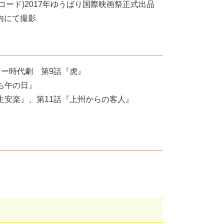
コード)2017年ゆうばり国際映画祭正式出品
市内にて撮影
リー時代劇 第9話『虎』
ち午の日』
生安楽』、第11話『上州からの客人』