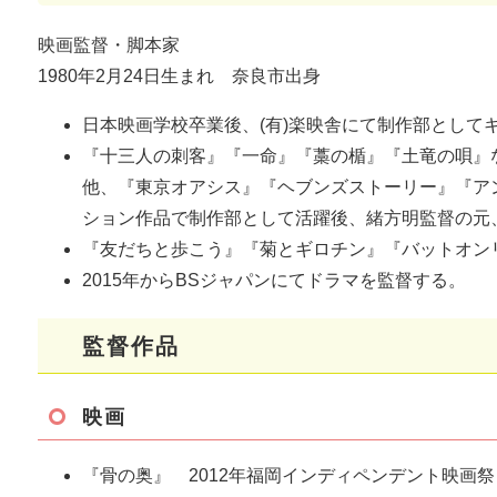
映画監督・脚本家
1980年2月24日生まれ 奈良市出身
日本映画学校卒業後、(有)楽映舎にて制作部として
『十三人の刺客』『一命』『藁の楯』『土竜の唄』
他、『東京オアシス』『ヘブンズストーリー』『ア
ション作品で制作部として活躍後、緒方明監督の元
『友だちと歩こう』『菊とギロチン』『バットオン
2015年からBSジャパンにてドラマを監督する。
監督作品
映画
『骨の奥』 2012年福岡インディペンデント映画