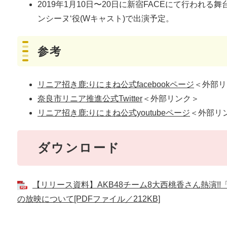
2019年1月10日〜20日に新宿FACEにて行われ
ンシーヌ‘役(Wキャスト)で出演予定。
参考
リニア招き鹿:りにまね公式facebookページ
＜外部リ
奈良市リニア推進公式Twitter
＜外部リンク＞
リニア招き鹿:りにまね公式youtubeページ
＜外部リ
ダウンロード
【リリース資料】AKB48チーム8大西桃香さん熱演!
の放映について[PDFファイル／212KB]