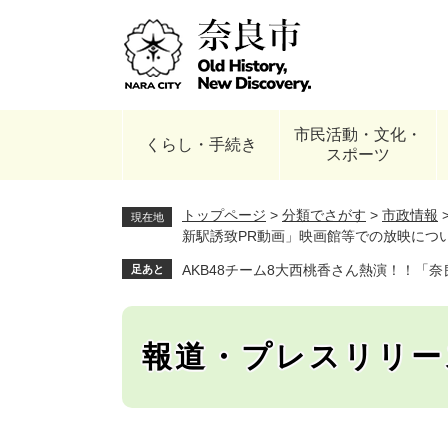
ペ
ー
ジ
の
先
頭
市民活動・文化・
で
くらし・手続き
スポーツ
す
。
トップページ
>
分類でさがす
>
市政情報
現在地
新駅誘致PR動画」映画館等での放映につい
AKB48チーム8大西桃香さん熱演！！「
足あと
報道・プレスリリー