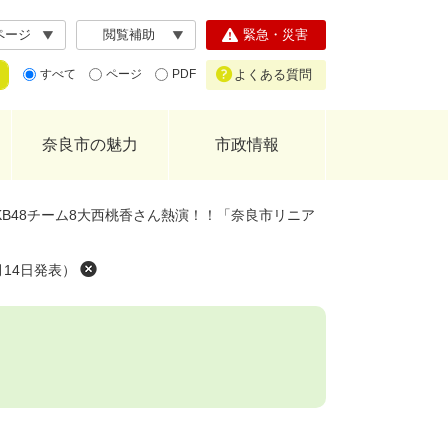
ページ
閲覧補助
緊急・災害
よくある質問
すべて
ページ
PDF
奈良市の魅力
市政情報
KB48チーム8大西桃香さん熱演！！「奈良市リニア
14日発表）