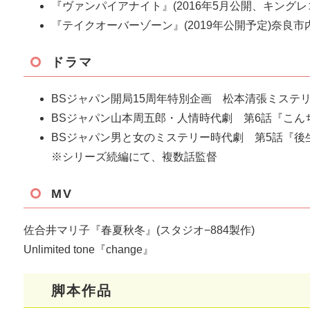
『ヴァンパイアナイト』(2016年5月公開、キングレ
『テイクオーバーゾーン』(2019年公開予定)奈良
ドラマ
BSジャパン開局15周年特別企画 松本清張ミステ
BSジャパン山本周五郎・人情時代劇 第6話『こん
BSジャパン男と女のミステリー時代劇 第5話『後
※シリーズ続編にて、複数話監督
MV
佐合井マリ子『春夏秋冬』(スタジオ−884製作)
Unlimited tone『change』
脚本作品