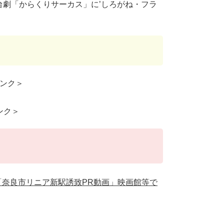
る舞台劇「からくりサーカス」に’しろがね・フラ
ンク＞
ンク＞
!「奈良市リニア新駅誘致PR動画」映画館等で