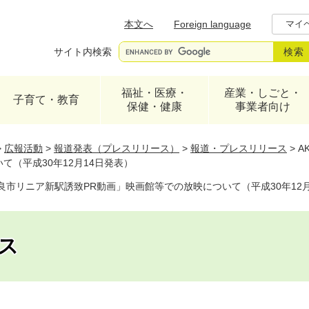
メニューを飛ばして本文へ
本文へ
Foreign language
マイ
サイト内検索
福祉・医療・
産業・しごと・
子育て・教育
保健・健康
事業者向け
>
広報活動
>
報道発表（プレスリリース）
>
報道・プレスリリース
>
A
て（平成30年12月14日発表）
奈良市リニア新駅誘致PR動画」映画館等での放映について（平成30年12月
ス