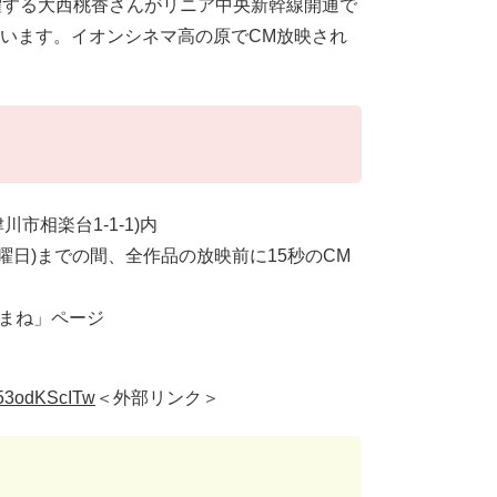
躍する大西桃香さんがリニア中央新幹線開通で
ています。イオンシネマ高の原でCM放映され
市相楽台1-1-1)内
(木曜日)までの間、全作品の放映前に15秒のCM
にまね」ページ
B53odKScITw
＜外部リンク＞