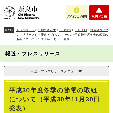
ペ
メニューを飛ばして本文へ
よ
緊
ー
く
急
ジ
あ
・
の
る
災
先
質
害
頭
トップページ
>
分類でさがす
>
市政情報
>
広報活動
>
報道発表（プ
現在地
問
で
レスリリース）
>
報道・プレスリリース
>
平成30年度冬季の節電の
取組について（平成30年11月30日発表）
す
。
報道・プレスリリース
報道・プレスリリースメニュー
本
平成30年度冬季の節電の取組
文
について（平成30年11月30日
発表）