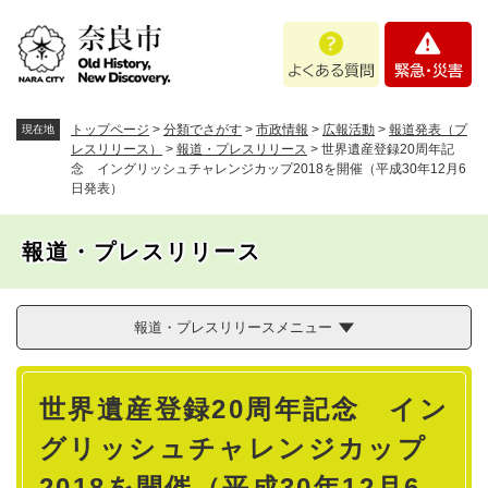
ペ
メニューを飛ばして本文へ
よ
緊
ー
く
急
ジ
あ
・
の
る
災
先
質
害
頭
トップページ
>
分類でさがす
>
市政情報
>
広報活動
>
報道発表（プ
現在地
問
で
レスリリース）
>
報道・プレスリリース
>
世界遺産登録20周年記
念 イングリッシュチャレンジカップ2018を開催（平成30年12月6
す
日発表）
。
報道・プレスリリース
報道・プレスリリースメニュー
本
世界遺産登録20周年記念 イン
文
グリッシュチャレンジカップ
2018を開催（平成30年12月6