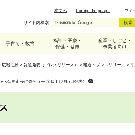
メニューを飛ばして本文へ
本文へ
Foreign language
マイ
サイト内検索
福祉・医療・
産業・しごと・
子育て・教育
保健・健康
事業者向け
>
広報活動
>
報道発表（プレスリリース）
>
報道・プレスリリース
>
平
から奈良市長に寄託（平成30年12月5日発表）
ス