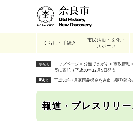
ペ
ー
ジ
の
先
頭
市民活動・文化・
で
くらし・手続き
スポーツ
す
。
トップページ
>
分類でさがす
>
市政情報
現在地
長に寄託（平成30年12月5日発表）
平成30年7月豪雨義援金を奈良市薬剤師会
足あと
報道・プレスリリー