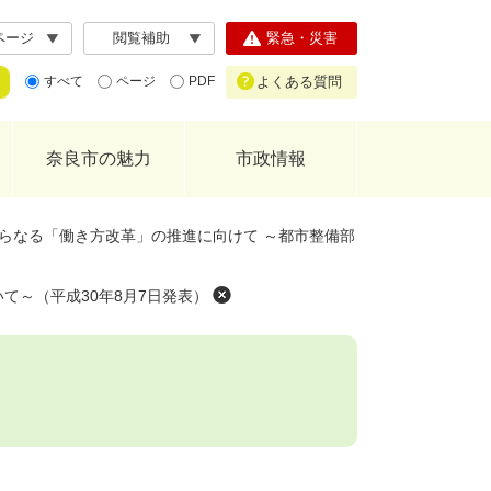
ページ
閲覧補助
緊急・災害
よくある質問
すべて
ページ
PDF
奈良市の魅力
市政情報
らなる「働き方改革」の推進に向けて ～都市整備部
て～（平成30年8月7日発表）