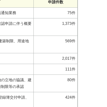
申請件数
画通知業務
75件
確認申請に伴う概要
1,373件
建築制限、用途地
569件
2,017件
111件
物の立地の協議、建
80件
築制限等の承認
登録簿交付申請、
424件