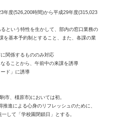
26,200時間)から平成29年度(315,023
あるという特性を生かして、部内の窓口業務の
来課を基本予約制とすること、また、各課の業
市に関係するもののみ対応
くなることから、午前中の来課を誘導
ロード」に誘導
生駒市、橿原市)においては初。
得推進による心身のリフレッシュのために、
でを統一して「学校園閉鎖日」とする。