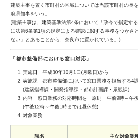
建築主事を置く市町村の区域については当該市町村の長
府県知事をいう。
(建築主事は、建築基準法第4条において「政令で指定する
に法第6条第1項の規定による確認に関する事務をつかさ
ない」とあることから、奈良市に置かれている。)
「都市整備部における窓口対応」
実施日 平成30年10月1日(月曜日)から
実施課 都市整備部において窓口業務を担当する4
(建築指導課・開発指導課・都市計画課・景観課)
内容 窓口業務の対応時間を 原則 午前9時～午後
(午後12時～午後1時までは昼休憩)
対象業務
課名
主な対象業