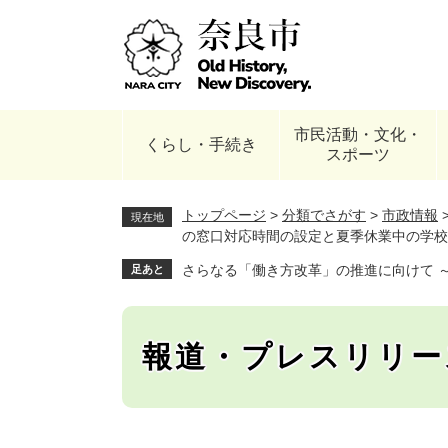
ペ
ー
ジ
の
先
頭
市民活動・文化・
で
くらし・手続き
スポーツ
す
。
トップページ
>
分類でさがす
>
市政情報
現在地
の窓口対応時間の設定と夏季休業中の学校
さらなる「働き方改革」の推進に向けて 
足あと
報道・プレスリリー