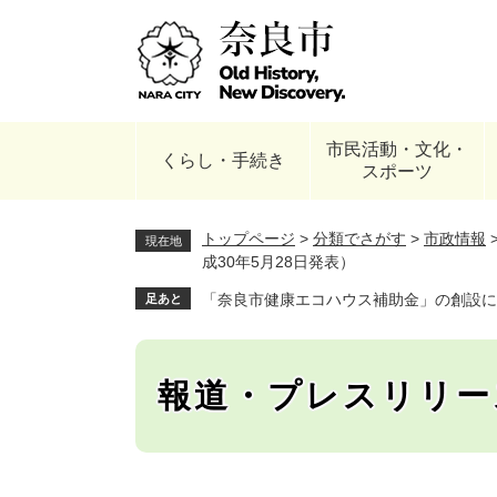
ペ
ー
ジ
の
先
頭
市民活動・文化・
で
くらし・手続き
スポーツ
す
。
トップページ
>
分類でさがす
>
市政情報
現在地
成30年5月28日発表）
「奈良市健康エコハウス補助金」の創設につ
足あと
報道・プレスリリー