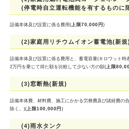
(停電時自立運転機能を有するものに限
設備本体及び設置に係る費用(
上限70,000円
)
(2)家庭用リチウムイオン蓄電池
(新規
設備本体及び設置に係る費用と、蓄電容量(キロワット時
2万円を乗じて得た額を比較して少ない方の額(
上限80,0
(3)窓断熱
(新規)
設備本体費、材料費、施工にかかる労務費及び諸経費の合計額
除く。)(
上限100,000円
)
(4)雨水タンク