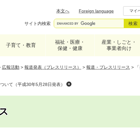
メニューを飛ばして本文へ
本文へ
Foreign language
マイ
サイト内検索
福祉・医療・
産業・しごと・
子育て・教育
保健・健康
事業者向け
>
広報活動
>
報道発表（プレスリリース）
>
報道・プレスリリース
>
「
いて（平成30年5月28日発表）
ス