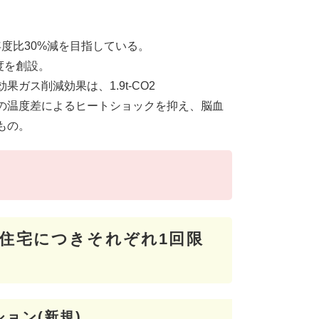
年度比30%減を目指している。
度を創設。
ガス削減効果は、1.9t-CO2
の温度差によるヒートショックを抑え、脳血
もの。
の住宅につきそれぞれ1回限
ョン(新規)