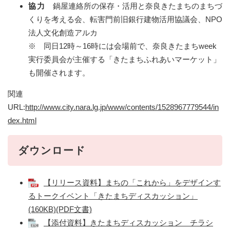
協力
鍋屋連絡所の保存・活用と奈良きたまちのまちづ
くりを考える会、転害門前旧銀行建物活用協議会、NPO
法人文化創造アルカ
※ 同日12時～16時には会場前で、奈良きたまちweek
実行委員会が主催する「きたまちふれあいマーケット」
も開催されます。
関連
URL:
http://www.city.nara.lg.jp/www/contents/1528967779544/in
dex.html
ダウンロード
【リリース資料】まちの「これから」をデザインす
るトークイベント「きたまちディスカッション」
(160KB)(PDF文書)
【添付資料】きたまちディスカッション チラシ