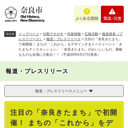
ペ
メニューを飛ばして本文へ
よ
緊
ー
く
急
ジ
あ
・
の
る
災
先
質
害
頭
トップページ
>
分類でさがす
>
市政情報
>
広報活動
>
報道発表（プ
現在地
問
で
レスリリース）
>
報道・プレスリリース
>
注目の「奈良きたまち」
で初開催！ まちの「これから」をデザインするトークイベント「き
す
たまちディスカッション」 「奈良きたまち」のおいしいもの、素敵
。
なものも会場に大集合！！（平成30年6月27日発表）
報道・プレスリリース
報道・プレスリリースメニュー
本
注目の「奈良きたまち」で初開
文
催！ まちの「これから」をデ