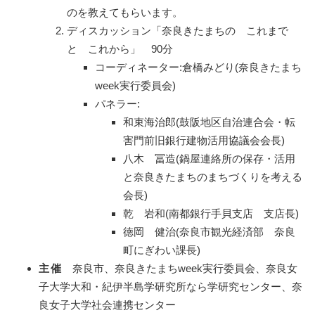
のを教えてもらいます。
ディスカッション「奈良きたまちの これまで
と これから」 90分
コーディネーター:倉橋みどり(奈良きたまち
week実行委員会)
パネラー:
和束海治郎(鼓阪地区自治連合会・転
害門前旧銀行建物活用協議会会長)
八木 冨造(鍋屋連絡所の保存・活用
と奈良きたまちのまちづくりを考える
会長)
乾 岩和(南都銀行手貝支店 支店長)
徳岡 健治(奈良市観光経済部 奈良
町にぎわい課長)
主催
奈良市、奈良きたまちweek実行委員会、奈良女
子大学大和・紀伊半島学研究所なら学研究センター、奈
良女子大学社会連携センター