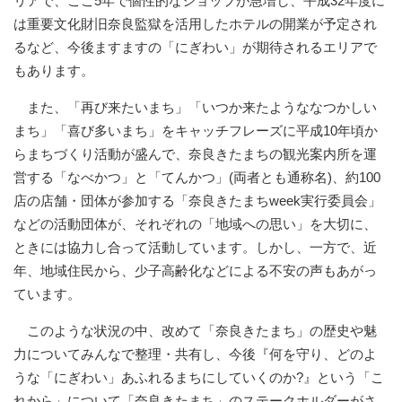
リアで、ここ5年で個性的なショップが急増し、平成32年度に
は重要文化財旧奈良監獄を活用したホテルの開業が予定され
るなど、今後ますますの「にぎわい」が期待されるエリアで
もあります。
また、「再び来たいまち」「いつか来たようななつかしい
まち」「喜び多いまち」をキャッチフレーズに平成10年頃か
らまちづくり活動が盛んで、奈良きたまちの観光案内所を運
営する「なべかつ」と「てんかつ」(両者とも通称名)、約100
店の店舗・団体が参加する「奈良きたまちweek実行委員会」
などの活動団体が、それぞれの「地域への思い」を大切に、
ときには協力し合って活動しています。しかし、一方で、近
年、地域住民から、少子高齢化などによる不安の声もあがっ
ています。
このような状況の中、改めて「奈良きたまち」の歴史や魅
力についてみんなで整理・共有し、今後『何を守り、どのよ
うな「にぎわい」あふれるまちにしていくのか?』という「こ
れから」について「奈良きたまち」のステークホルダーがさ