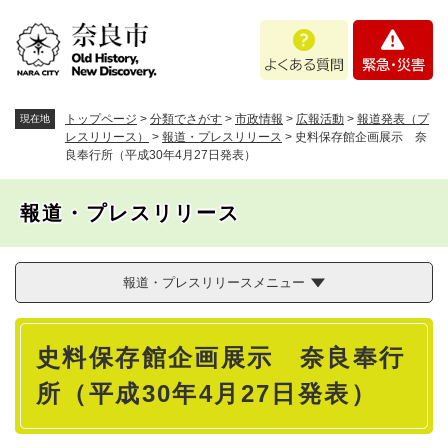
ペ
メニューを飛ばして本文へ
よ
緊
ー
く
急
ジ
あ
・
の
る
災
先
質
害
頭
トップページ
>
分類でさがす
>
市政情報
>
広報活動
>
報道発表（プ
現在地
問
で
レスリリース）
>
報道・プレスリリース
>
史料保存館企画展示 奈
良奉行所（平成30年4月27日発表）
す
。
報道・プレスリリース
報道・プレスリリースメニュー
本
史料保存館企画展示 奈良奉行
文
所（平成30年4月27日発表）