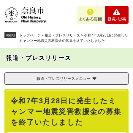
ペ
メニューを飛ばして本文へ
よ
緊
ー
く
急
ジ
あ
・
の
る
災
先
質
害
頭
トップページ
>
報道・プレスリリース
>
令和7年3月28日に発生した
現在地
問
で
ミャンマー地震災害救援金の募集を終了いたしました
す
。
報道・プレスリリース
報道・プレスリリースメニュー
本
令和7年3月28日に発生したミ
文
ャンマー地震災害救援金の募集
を終了いたしました