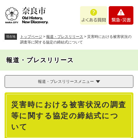
ペ
メニューを飛ばして本文へ
よ
緊
ー
く
急
ジ
あ
・
の
る
災
先
質
害
頭
トップページ
>
報道・プレスリリース
>
災害時における被害状況の
現在地
問
で
調査等に関する協定の締結式について
す
。
報道・プレスリリース
報道・プレスリリースメニュー
本
災害時における被害状況の調査
文
等に関する協定の締結式につ
いて