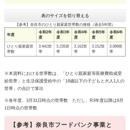
表のサイズを切り替える
【参考】奈良市のひとり親家庭世帯数の推移（過去5年間）
令和2年
令和3年
令和4年
令和5年
令和6年
年度
度
度
度
度
度
ひとり親家庭世
3,441世
3,235世
3,162世
3,152世
3,089世
帯数
帯
帯
帯
帯
帯
※本資料における世帯数は、「ひとり親家庭等医療費助成受
給世帯」と生活保護受給中の「18歳以下の子どもと大人1人の
世帯」の合計で算出
※各年度、3月31日時点の世帯数 ただし、R3年度以降は8月
1日時点の世帯数
【参考】奈良市フードバンク事業と