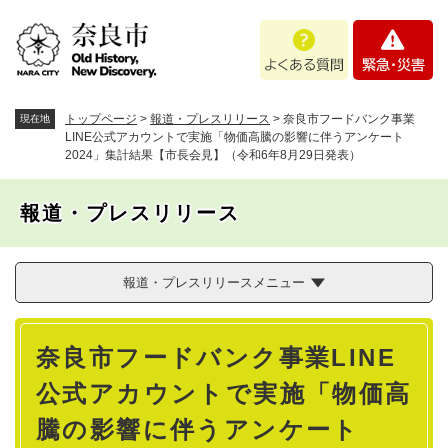
ペ
メニューを飛ばして本文へ
よ
緊
ー
く
急
ジ
あ
・
の
る
災
先
質
害
頭
トップページ
>
報道・プレスリリース
>
奈良市フードバンク事業
現在地
問
で
LINE公式アカウントで実施「物価高騰の影響に伴うアンケート
2024」集計結果【市長会見】（令和6年8月29日発表）
す
。
報道・プレスリリース
報道・プレスリリースメニュー
本
奈良市フードバンク事業LINE
文
公式アカウントで実施「物価高
騰の影響に伴うアンケート