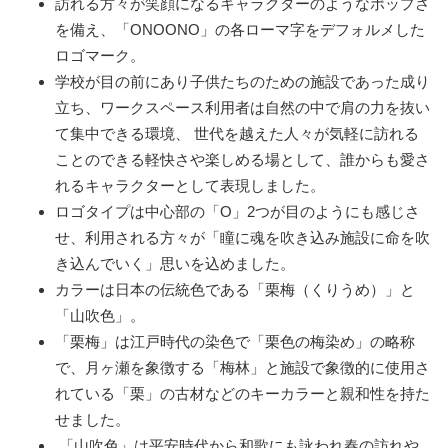
訪れる方々が笑顔になるキャラクターのようなポップさ
を備え、「ONOONO」の各ローマ字をデフォルメした
ロゴマーク。
学校が目の前にあり子供たちのための施設であった成り
立ち、ワークスペース利用者は自然の中で肩の力を抜い
て集中できる環境、 世代を越えた人々が気軽に訪れる
ことのできる軽快さや楽しめる場として、誰からも愛さ
れるキャラクターとして表現しました。
ロゴタイプは中心部の「O」2つが目のようにも感じさ
せ、利用される方々が「瞳に魂を吹き込み施設に命を吹
き込んでいく」思いを込めました。
カラーは日本の伝統色である「栗梅（くりうめ）」と
「山吹色」。
「栗梅」は江戸時代の染色で「栗色の梅染め」の略称
で、月ヶ瀬を象徴する「梅林」と施設で象徴的に使用さ
れている「栗」の古材などのキーカラーと親和性を持た
せました。
「山吹色」は平安時代から和歌にも詠われ春の訪れや