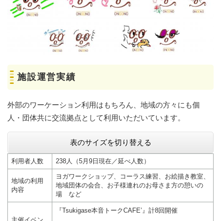
施設運営実績
外部のワーケーション利用はもちろん、地域の方々にも個
人・団体共に交流拠点として利用いただいています。
表のサイズを切り替える
利用者人数
238人（5月9日現在／延べ人数）
ヨガワークショップ、コーラス練習、お絵描き教室、
地域の利用
地域団体の会合、お子様連れのお母さま方の憩いの
内容
場 など
『Tsukigase本音トークCAFE’』計8回開催
主催イベン