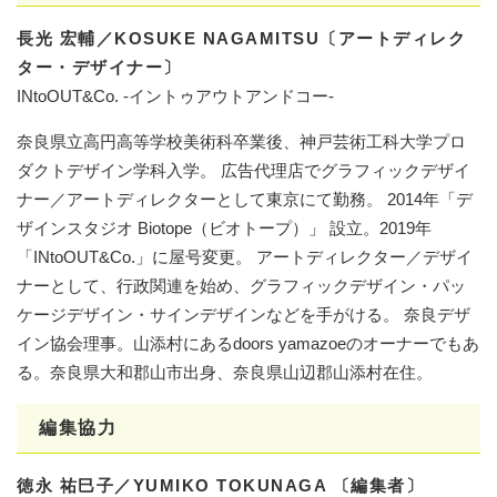
長光 宏輔／KOSUKE NAGAMITSU〔アートディレク
ター・デザイナー〕
INtoOUT&Co. -イントゥアウトアンドコー-
奈良県立高円高等学校美術科卒業後、神戸芸術工科大学プロ
ダクトデザイン学科入学。 広告代理店でグラフィックデザイ
ナー／アートディレクターとして東京にて勤務。 2014年「デ
ザインスタジオ Biotope（ビオトープ）」 設立。2019年
「INtoOUT&Co.」に屋号変更。 アートディレクター／デザイ
ナーとして、行政関連を始め、グラフィックデザイン・パッ
ケージデザイン・サインデザインなどを手がける。 奈良デザ
イン協会理事。山添村にあるdoors yamazoeのオーナーでもあ
る。奈良県大和郡山市出身、奈良県山辺郡山添村在住。
編集協力
徳永 祐巳子／YUMIKO TOKUNAGA 〔編集者〕