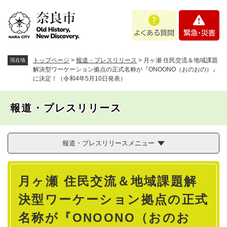
ペ
メニューを飛ばして本文へ
よ
緊
ー
く
急
ジ
あ
・
の
る
災
先
質
害
頭
トップページ
>
報道・プレスリリース
>
月ヶ瀬 住民交流＆地域課題
現在地
問
で
解決型ワーケーション拠点の正式名称が『ONOONO（おのおの）』
に決定！（令和4年5月10日発表）
す
。
報道・プレスリリース
報道・プレスリリースメニュー
本
月ヶ瀬 住民交流＆地域課題解
文
決型ワーケーション拠点の正式
名称が『ONOONO（おのお