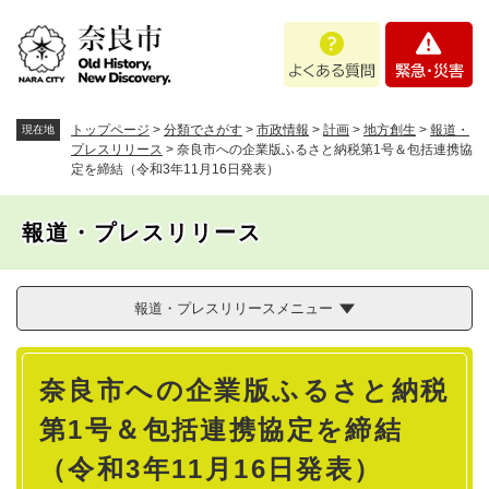
ペ
メニューを飛ばして本文へ
よ
緊
ー
く
急
ジ
あ
・
の
る
災
先
質
害
頭
トップページ
>
分類でさがす
>
市政情報
>
計画
>
地方創生
>
報道・
現在地
問
で
プレスリリース
>
奈良市への企業版ふるさと納税第1号＆包括連携協
定を締結（令和3年11月16日発表）
す
。
報道・プレスリリース
報道・プレスリリースメニュー
本
奈良市への企業版ふるさと納税
文
第1号＆包括連携協定を締結
（令和3年11月16日発表）