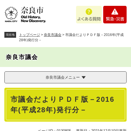
ペ
メニューを飛ばして本文へ
よ
緊
ー
く
急
ジ
あ
・
の
る
災
先
質
害
頭
トップページ
>
奈良市議会
>
市議会だよりＰＤＦ版－2016年(平成
現在地
問
で
28年)発行分－
す
。
奈良市議会
奈良市議会メニュー
本
市議会だよりＰＤＦ版－2016
文
年(平成28年)発行分－
ページID：0130805
更新日：2021年12月10日更新