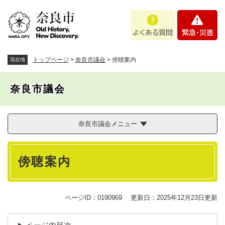
ペ
メニューを飛ばして本文へ
よ
緊
ー
く
急
ジ
あ
・
の
る
災
先
質
害
頭
トップページ
>
奈良市議会
>
傍聴案内
現在地
問
で
す
奈良市議会
。
奈良市議会メニュー
本
傍聴案内
文
ページID：0190969
更新日：2025年12月23日更新