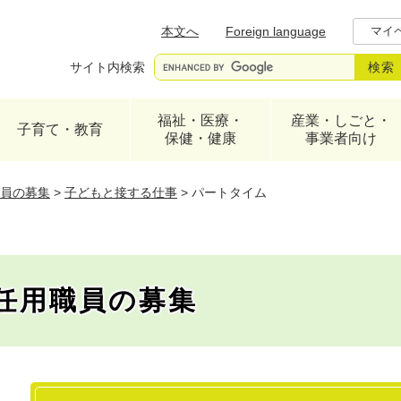
メニューを飛ばして本文へ
本文へ
Foreign language
マイ
サイト内検索
福祉・医療・
産業・しごと・
子育て・教育
保健・健康
事業者向け
職員の募集
>
子どもと接する仕事
>
パートタイム
度任用職員の募集
本