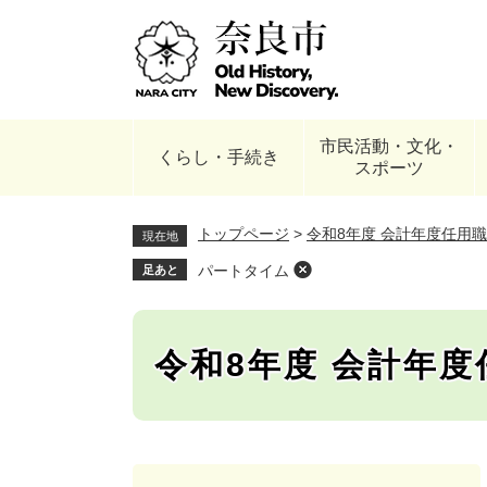
ペ
ー
ジ
の
先
頭
市民活動・文化・
で
くらし・手続き
スポーツ
す
。
トップページ
>
令和8年度 会計年度任用
現在地
パートタイム
足あと
令和8年度 会計年