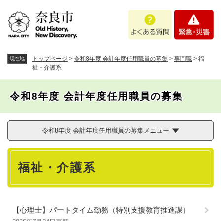
ペ
メニューを飛ばして本文へ
よ
緊
ー
く
急
ジ
あ
・
の
る
災
先
質
害
頭
トップページ
>
令和8年度 会計年度任用職員の募集
>
専門職
>
福
現在地
問
で
祉・介護系
す
。
令和8年度 会計年度任用職員の募集
令和8年度 会計年度任用職員の募集メニュー
本
福祉・介護系
文
【心理士】パートタイム勤務（特別支援教育推進課）