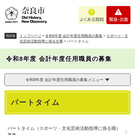
ペ
メニューを飛ばして本文へ
よ
緊
ー
く
急
ジ
あ
・
の
る
災
先
質
害
頭
トップページ
>
令和8年度 会計年度任用職員の募集
>
スポーツ・文
現在地
問
で
化芸術活動指導に係る仕事
>
パートタイム
す
。
令和8年度 会計年度任用職員の募集
令和8年度 会計年度任用職員の募集メニュー
本
パートタイム
文
パートタイム（スポーツ・文化芸術活動指導に係る職）
募集