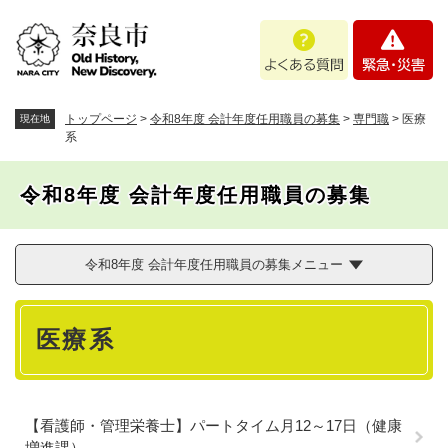
ペ
メニューを飛ばして本文へ
よ
緊
ー
く
急
ジ
あ
・
の
る
災
先
質
害
頭
トップページ
>
令和8年度 会計年度任用職員の募集
>
専門職
>
医療
現在地
問
で
系
す
。
令和8年度 会計年度任用職員の募集
令和8年度 会計年度任用職員の募集メニュー
本
医療系
文
【看護師・管理栄養士】パートタイム月12～17日（健康
増進課）