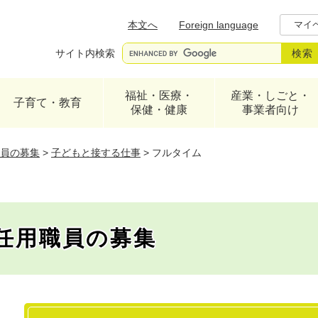
メニューを飛ばして本文へ
本文へ
Foreign language
マイ
サイト内検索
福祉・医療・
産業・しごと・
子育て・教育
保健・健康
事業者向け
職員の募集
>
子どもと接する仕事
>
フルタイム
度任用職員の募集
本