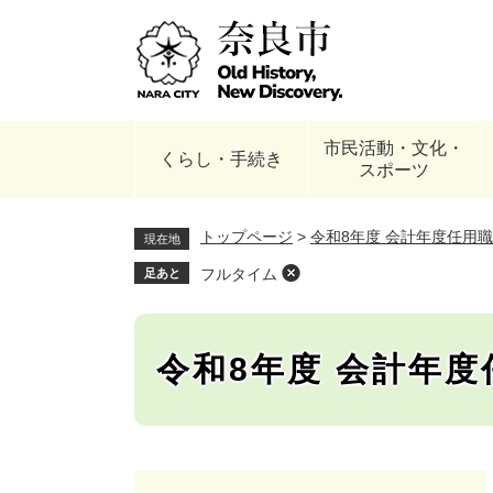
ペ
ー
ジ
の
先
頭
市民活動・文化・
で
くらし・手続き
スポーツ
す
。
トップページ
>
令和8年度 会計年度任用
現在地
フルタイム
足あと
令和8年度 会計年