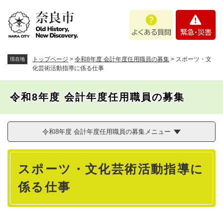
ペ
メニューを飛ばして本文へ
よ
緊
ー
く
急
ジ
あ
・
の
る
災
先
質
害
頭
トップページ
>
令和8年度 会計年度任用職員の募集
>
スポーツ・文
現在地
問
で
化芸術活動指導に係る仕事
す
。
令和8年度 会計年度任用職員の募集
令和8年度 会計年度任用職員の募集メニュー
本
スポーツ・文化芸術活動指導に
文
係る仕事