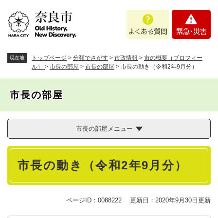
ペ
メニューを飛ばして本文へ
よ
緊
ー
く
急
ジ
あ
・
の
る
災
先
質
害
頭
トップページ
>
分類でさがす
>
市政情報
>
市の概要（プロフィー
現在地
問
で
ル）
>
市長の部屋
>
市長の部屋
>
市長の動き（令和2年9月分）
す
。
市長の部屋
市長の部屋メニュー
本
市長の動き（令和2年9月分）
文
ページID：0088222
更新日：2020年9月30日更新