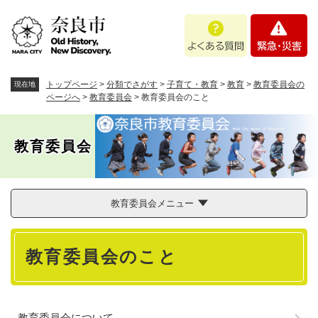
ペ
メニューを飛ばして本文へ
よ
緊
ー
く
急
ジ
あ
・
の
る
災
先
質
害
頭
トップページ
>
分類でさがす
>
子育て・教育
>
教育
>
教育委員会の
現在地
問
で
ページへ
>
教育委員会
>
教育委員会のこと
す
。
教育委員会
教育委員会メニュー
本
教育委員会のこと
文
教育委員会について