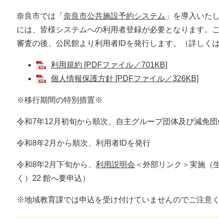
奈良市では「
奈良市公共施設予約システム
」を導入いた
には、皆様システムへの利用者登録が必要となります。
審査の後、公民館より利用者IDを発行します。（詳しく
利用規約 [PDFファイル／701KB]
個人情報保護方針 [PDFファイル／326KB]
※移行期間の特別措置※
令和7年12月初旬から順次、自主グループ団体及び減免
令和8年2月から順次、利用者IDを発行
令和8年2月下旬から、
利用説明会
＜外部リンク＞
実施（
く）22 館へ要申込）
※地域教育課では申込を受け付けていませんのでご注意