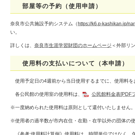
部屋等の予約（使用申請）
奈良市公共施設予約システム（
https://k6.p-kashikan.jp/nar
い。
詳しくは、
奈良市生涯学習財団のホームページ
＜外部リ
使用料の支払いについて（本申請）
使用予定日の4週前から当日使用するまでに、使用料を
各公民館の使用室の使用料は、
公民館料金表[PDFフ
※一度納められた使用料は原則として還付いたしません
※使用者の過半数が市内在住・在勤・在学以外の団体の使
《参考:使用料計算例》使用料は、時間単位ではなく、