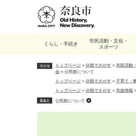
ペ
ー
ジ
の
先
頭
市民活動・文化・
で
くらし・手続き
スポーツ
す
。
トップページ
>
分類でさがす
>
市民活動
現在地
会
>
公民館について
トップページ
>
分類でさがす
>
子育て・
トップページ
>
分類でさがす
>
市政情報
公民館について
足あと