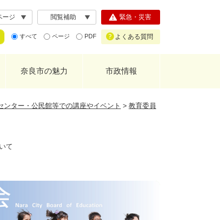
ページ
閲覧補助
緊急・災害
よくある質問
すべて
ページ
PDF
奈良市の魅力
市政情報
センター・公民館等での講座やイベント
>
教育委員
いて