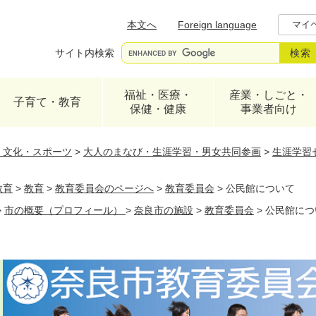
メニューを飛ばして本文へ
本文へ
Foreign language
マイ
サイト内検索
福祉・医療・
産業・しごと・
子育て・教育
保健・健康
事業者向け
・文化・スポーツ
>
大人のまなび・生涯学習・男女共同参画
>
生涯学習
教育
>
教育
>
教育委員会のページへ
>
教育委員会
>
公民館について
>
市の概要（プロフィール）
>
奈良市の施設
>
教育委員会
>
公民館につ