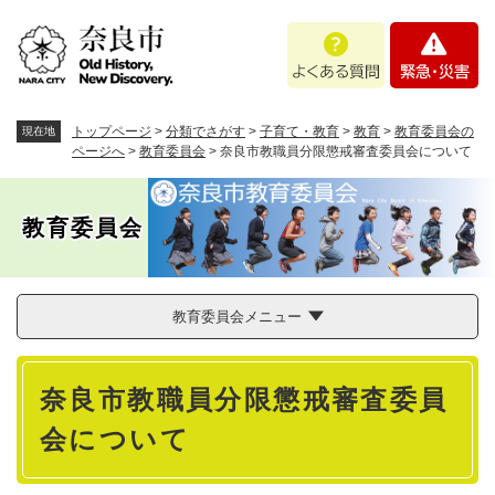
ペ
メニューを飛ばして本文へ
よ
緊
ー
く
急
ジ
あ
・
の
る
災
先
質
害
頭
トップページ
>
分類でさがす
>
子育て・教育
>
教育
>
教育委員会の
現在地
問
で
ページへ
>
教育委員会
>
奈良市教職員分限懲戒審査委員会について
す
。
教育委員会
教育委員会メニュー
本
奈良市教職員分限懲戒審査委員
文
会について